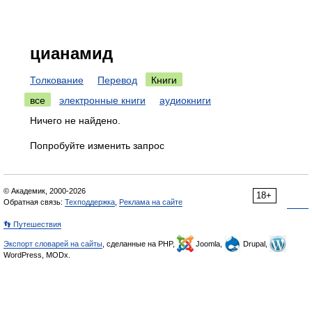
цианамид
Толкование
Перевод
Книги
все
электронные книги
аудиокниги
Ничего не найдено.
Попробуйте изменить запрос
© Академик, 2000-2026
18+
Обратная связь:
Техподдержка
,
Реклама на сайте
👣 Путешествия
Экспорт словарей на сайты
, сделанные на PHP,
Joomla,
Drupal,
WordPress, MODx.